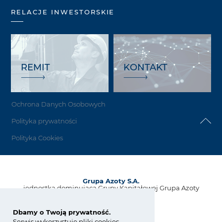
RELACJE INWESTORSKIE
REMIT
KONTAKT
Ochrona Danych Osobowych
Polityka prywatności
Polityka Cookies
Grupa Azoty S.A.
jednostka dominująca Grupy Kapitałowej Grupa Azoty
ul. Kwiatkowskiego 8
33-101 Tarnów, Polska
Dbamy o Twoją prywatność.
Serwis wykorzystuje pliki cookies.