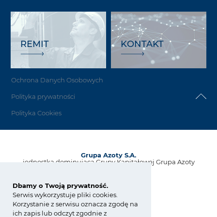
REMIT
KONTAKT
Ochrona Danych Osobowych
Polityka prywatności
Polityka Cookies
Grupa Azoty S.A.
jednostka dominująca Grupy Kapitałowej Grupa Azoty
ul. Kwiatkowskiego 8
33-101 Tarnów, Polska
Dbamy o Twoją prywatność.
Serwis wykorzystuje pliki cookies.
tel.:
+48 14 637 37 37
Korzystanie z serwisu oznacza zgodę na
fax: +48 14 633 07 18
ich zapis lub odczyt zgodnie z
kontakt@grupaazoty.com