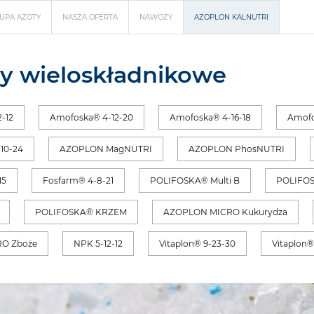
UPA AZOTY
NASZA OFERTA
NAWOZY
AZOPLON KALNUTRI
y wieloskładnikowe
-12
Amofoska® 4-12-20
Amofoska® 4-16-18
Amofo
10-24
AZOPLON MagNUTRI
AZOPLON PhosNUTRI
15
Fosfarm® 4-8-21
POLIFOSKA® Multi B
POLIFOS
POLIFOSKA® KRZEM
AZOPLON MICRO Kukurydza
O Zboże
NPK 5-12-12
Vitaplon® 9-23-30
Vitaplon®