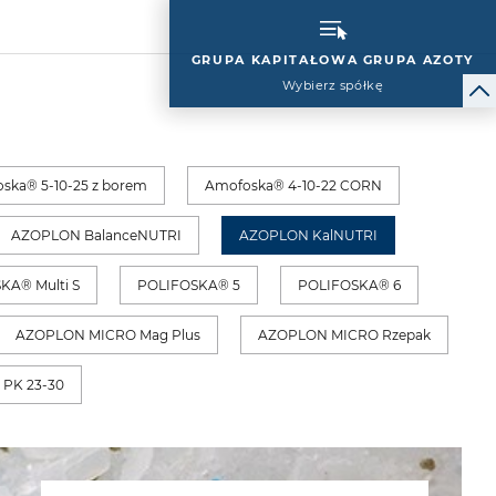
GRUPA KAPITAŁOWA GRUPA AZOTY
Wybierz spółkę
ska® 5-10-25 z borem
Amofoska® 4-10-22 CORN
AZOPLON BalanceNUTRI
AZOPLON KalNUTRI
KA® Multi S
POLIFOSKA® 5
POLIFOSKA® 6
AZOPLON MICRO Mag Plus
AZOPLON MICRO Rzepak
 PK 23-30