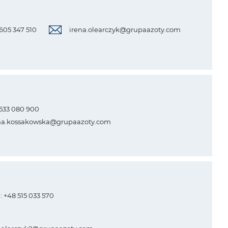
 605 347 510
irena.olearczyk@grupaazoty.com
8 533 080 900
na.kossakowska@grupaazoty.com
.: +48 515 033 570