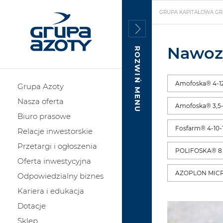
GRUPA KAPITAŁOWA GR
Nawoz
ROZWIŃ MENU
Amofoska® 4-12
Grupa Azoty
Nasza oferta
Amofoska® 3,5-
Biuro prasowe
Fosfarm® 4-10-
Relacje inwestorskie
Przetargi i ogłoszenia
POLIFOSKA® 8
Oferta inwestycyjna
AZOPLON MICR
Odpowiedzialny biznes
Kariera i edukacja
Dotacje
Sklep