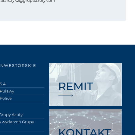
alarczyk2@grupaazoty.com
INWESTORSKIE
REMIT
S.A.
 Puławy
Police
Grupy Azoty
 wydarzeń Grupy
KONTAKT