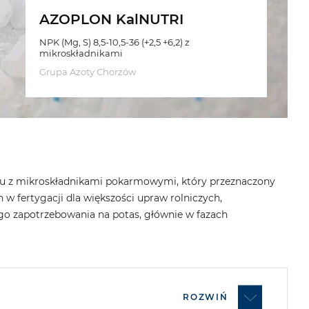
AZOPLON KalNUTRI
NPK (Mg, S) 8,5-10,5-36 (+2,5 +6,2) z
mikroskładnikami
Grupa Azoty Chorzów
su z mikroskładnikami pokarmowymi, który przeznaczony
w fertygacji dla większości upraw rolniczych,
go zapotrzebowania na potas, głównie w fazach
ROZWIŃ