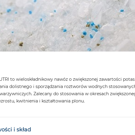
RI to wieloskładnikowy nawóz o zwiększonej zawartości pota
ania dolistnego i sporządzania roztworów wodnych stosowanych 
 warzywniczych. Zalecany do stosowania w okresach zwiększone
rostu, kwitnienia i kształtowania plonu.
ości i skład