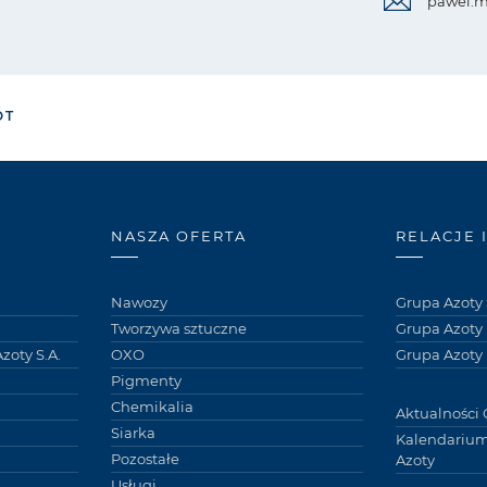
pawel.m
ÓT
NASZA OFERTA
RELACJE 
Nawozy
Grupa Azoty 
Tworzywa sztuczne
Grupa Azoty
zoty S.A.
OXO
Grupa Azoty 
Pigmenty
Chemikalia
Aktualności 
Siarka
Kalendarium
Pozostałe
Azoty
Usługi