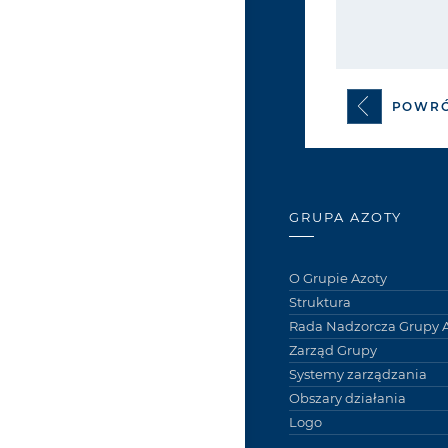
POWR
GRUPA AZOTY
O Grupie Azoty
Struktura
Rada Nadzorcza Grupy A
Zarząd Grupy
Systemy zarządzania
Obszary działania
Logo