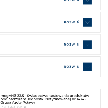
ROZWIŃ
ROZWIŃ
ROZWIŃ
ROZWIŃ
megAN® 33,5 - Świadectwo testowania produktów
pod nadzorem Jednostki Notyfikowanej nr 1434 -
Grupa Azoty Puławy
PDF (340.86 KB)