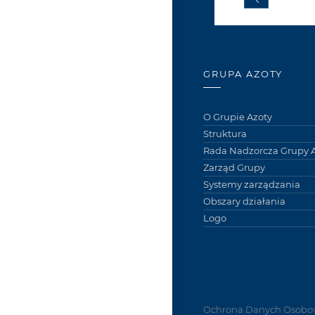
GRUPA AZOTY
O Grupie Azoty
Struktura
Rada Nadzorcza Grupy A
Zarząd Grupy
Systemy zarządzania
Obszary działania
Logo
Ochrona Danych Osobo