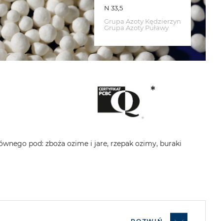
N 33,5
Grupa Azoty Kędzierzyn
Grupa Azoty Puławy
nego pod: zboża ozime i jare, rzepak ozimy, buraki