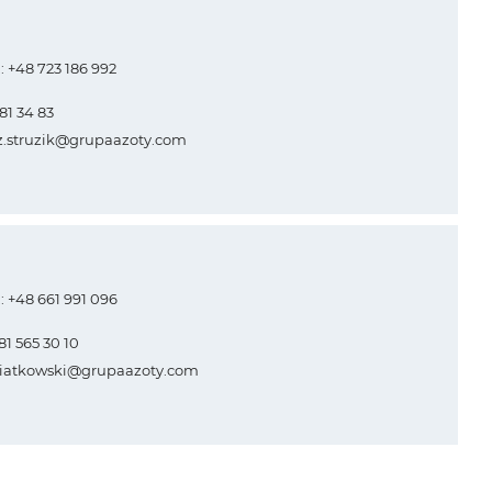
.: +48 723 186 992
481 34 83
z.struzik@grupaazoty.com
.: +48 661 991 096
 81 565 30 10
piatkowski@grupaazoty.com