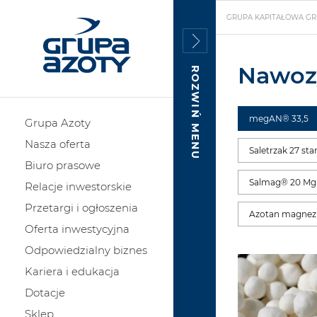
GRUPA KAPITAŁOWA GR
Nawoz
ROZWIŃ MENU
megAN® 33,5
Grupa Azoty
Nasza oferta
Saletrzak 27 st
Biuro prasowe
Salmag® 20 Mg 
Relacje inwestorskie
Przetargi i ogłoszenia
Azotan magnez
Oferta inwestycyjna
Odpowiedzialny biznes
Kariera i edukacja
Dotacje
Sklep