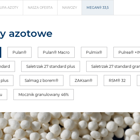
UPA AZOTY
NASZA OFERTA
NAWOZY
MEGAN® 33,5
y azotowe
Pulan®
Pulan® Macro
Pulmix®
Pulrea® +I
andard
Saletrzak 27 standard plus
Saletrzak 27 standard gr
plus
Salmag z borem®
ZAKsan®
RSM® 32
u
Mocznik granulowany 46%