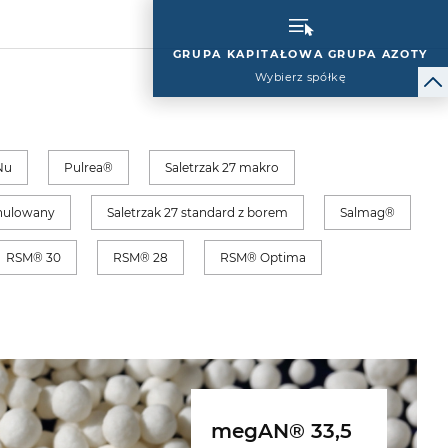
GRUPA KAPITAŁOWA GRUPA AZOTY
Wybierz spółkę
Nu
Pulrea®
Saletrzak 27 makro
anulowany
Saletrzak 27 standard z borem
Salmag®
RSM® 30
RSM® 28
RSM® Optima
megAN® 33,5