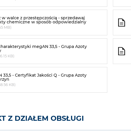
w walce z przestępczością - sprzedawaj
kty chemiczne w sposób odpowiedzialny
65 MB)
charakterystyki megAN 33,5 - Grupa Azoty
y
6.15 KB)
33,5 - Certyfikat Jakości Q - Grupa Azoty
erzyn
8.56 KB)
T Z DZIAŁEM OBSŁUGI