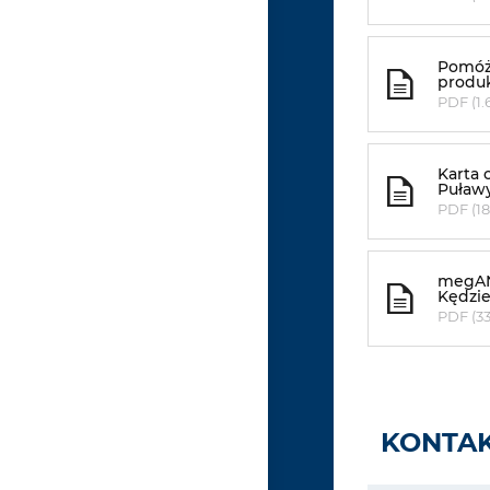
Pomóż 
produ
PDF (1.
Karta 
Puław
PDF (18
megAN 
Kędzi
PDF (33
KONTAK