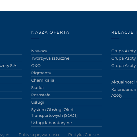
NASZA OFERTA
RELACJE 
Nawozy
Grupa Azoty 
Tworzywa sztuczne
Grupa Azoty
zoty S.A.
OXO
Grupa Azoty 
Pigmenty
Chemikalia
Aktualności 
Siarka
Kalendarium
Pozostałe
Azoty
Usługi
System Obsługi Ofert
Transportowych (SOOT)
Usługi laboratoryjne
wych
Polityka prywatności
Polityka Cookies