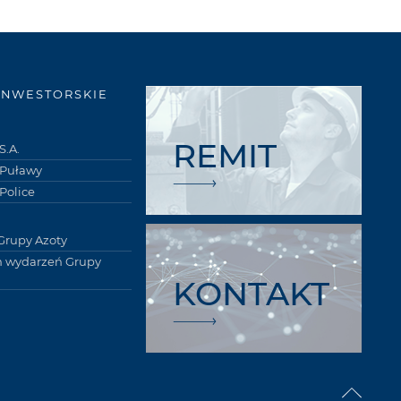
INWESTORSKIE
REMIT
S.A.
 Puławy
Police
Grupy Azoty
 wydarzeń Grupy
KONTAKT