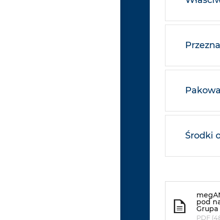
Właściw
Przezna
Pakowan
Środki 
megAN
pod na
Grupa 
PDF (4