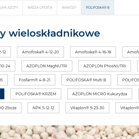
UPA AZOTY
NASZA OFERTA
NAWOZY
POLIFOSKA® 8
y wieloskładnikowe
-12
Amofoska® 4-12-20
Amofoska® 4-16-18
Amofo
10-24
AZOPLON MagNUTRI
AZOPLON PhosNUTRI
15
Fosfarm® 4-8-21
POLIFOSKA® Multi B
POLIFOS
POLIFOSKA® KRZEM
AZOPLON MICRO Kukurydza
O Zboże
NPK 5-12-12
Vitaplon® 9-23-30
Vitaplon®