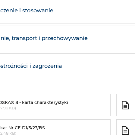
czenie i stosowanie
ie, transport i przechowywanie
ostrożności i zagrożenia
SKA® 8 - karta charakterystyki
7.96 KB)
ikat Nr CE-D1/5/23/BS
2.48 KB)