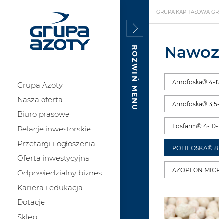
GRUPA KAPITAŁOWA GR
Nawoz
ROZWIŃ MENU
Amofoska® 4-12
Grupa Azoty
Nasza oferta
Amofoska® 3,5-
Biuro prasowe
Fosfarm® 4-10-
Relacje inwestorskie
Przetargi i ogłoszenia
POLIFOSKA® 8
Oferta inwestycyjna
AZOPLON MICR
Odpowiedzialny biznes
Kariera i edukacja
Dotacje
Sklep