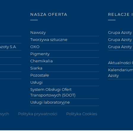
NASZA OFERTA
RELACJE 
Nawozy
Grupa Azoty 
Tworzywa sztuczne
Grupa Azoty
zoty S.A.
OXO
Grupa Azoty 
Pigmenty
Chemikalia
Aktualności 
Siarka
Kalendarium
Pozostałe
Azoty
Usługi
System Obsługi Ofert
Transportowych (SOOT)
Usługi laboratoryjne
wych
Polityka prywatności
Polityka Cookies