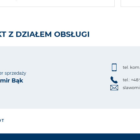
T Z DZIAŁEM OBSŁUGI
tel. kom
r sprzedaży
mir Bąk
tel.: +48
slawomi
ÓT