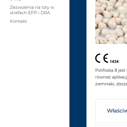
Zezwolenia na loty w
strefach EPP i DRA
Kontakt
Polifoska 8 je
również aplikac
ziemniaki, zboż
Właściw