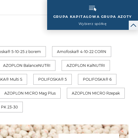
GRUPA KAPITAŁOWA GRUPA AZOTY
Wybierz spółkę
ska® 5-10-25 z borem
Amofoska® 4-10-22 CORN
AZOPLON BalanceNUTRI
AZOPLON KalNUTRI
KA® Multi S
POLIFOSKA® 5
POLIFOSKA® 6
AZOPLON MICRO Mag Plus
AZOPLON MICRO Rzepak
 PK 23-30