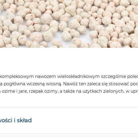
st kompleksowym nawozem wieloskładnikowym szczególnie pole
ja pogłówna wczesną wiosną. Nawóz ten zaleca się stosować pod
a ozime i jare, rzepak ozimy, a także na użytkach zielonych, w u
ości i skład