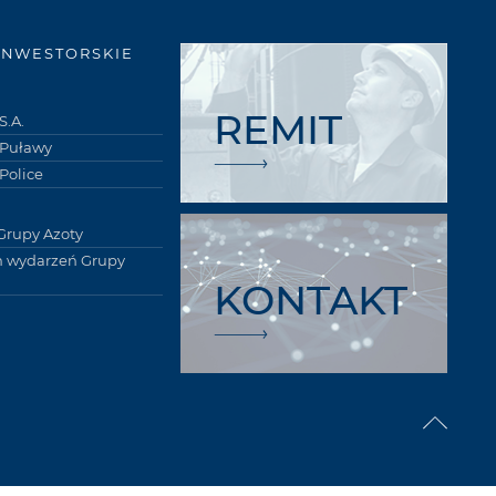
INWESTORSKIE
REMIT
S.A.
 Puławy
Police
Grupy Azoty
 wydarzeń Grupy
KONTAKT