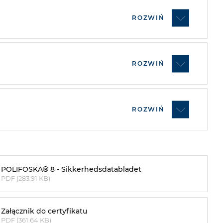
ROZWIŃ
ROZWIŃ
ROZWIŃ
POLIFOSKA® 8 - Sikkerhedsdatabladet
PDF (283.91 KB)
Załącznik do certyfikatu
PDF (361.64 KB)