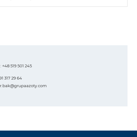
.: +48 519 501 245
 91 317 29 64
r.bak@grupaazoty.com