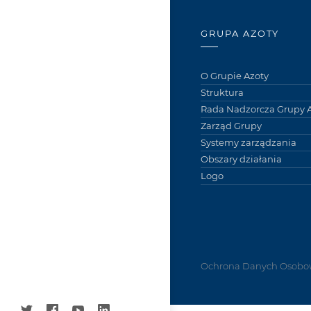
GRUPA AZOTY
O Grupie Azoty
Struktura
Rada Nadzorcza Grupy A
Zarząd Grupy
Systemy zarządzania
Obszary działania
Logo
Ochrona Danych Osobo