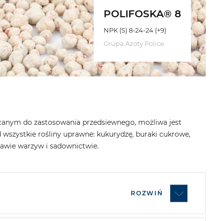
POLIFOSKA® 8
NPK (S) 8-24-24 (+9)
Grupa Azoty Police
canym do zastosowania przedsiewnego, możliwa jest
 wszystkie rośliny uprawne: kukurydzę, buraki cukrowe,
prawie warzyw i sadownictwie.
ROZWIŃ