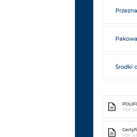
Przezna
Pakowan
Środki 
POLIFO
PDF (32
Certyf
PDF (41