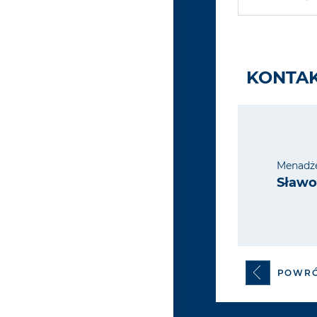
KONTAK
Menadże
Sławo
POWR