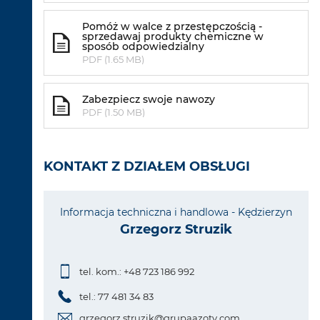
Pomóż w walce z przestępczością -
sprzedawaj produkty chemiczne w
sposób odpowiedzialny
PDF (1.65 MB)
Zabezpiecz swoje nawozy
PDF (1.50 MB)
KONTAKT Z DZIAŁEM OBSŁUGI
Informacja techniczna i handlowa - Kędzierzyn
Grzegorz Struzik
tel. kom.: +48 723 186 992
tel.: 77 481 34 83
grzegorz.struzik@grupaazoty.com