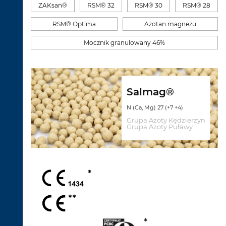
ZAKsan®
RSM® 32
RSM® 30
RSM® 28
RSM® Optima
Azotan magnezu
Mocznik granulowany 46%
Salmag®
N (Ca, Mg) 27 (+7 +4)
Grupa Azoty Kędzierzyn
Grupa Azoty Puławy