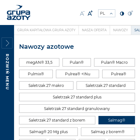
GRUPA KAPITAŁOWA GRUPA AZOTY
NASZA OFERTA
NAWOZY
SA
Nawozy azotowe
ROZWIŃ MENU
megAN® 33,5
Pulan®
Pulan® Macro
Pulmix®
Pulrea® +INu
Pulrea®
Saletrzak 27 makro
Saletrzak 27 standard
Saletrzak 27 standard plus
Saletrzak 27 standard granulowany
Saletrzak 27 standard z borem
Salmag®
Salmag® 20 Mg plus
Salmag z borem®