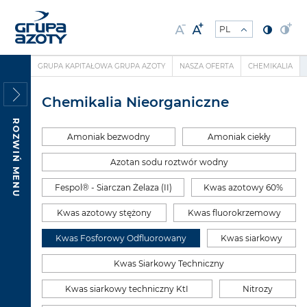
GRUPA KAPITAŁOWA GRUPA AZOTY
NASZA OFERTA
CHEMIKALIA
Chemikalia Nieorganiczne
ROZWIŃ MENU
Amoniak bezwodny
Amoniak ciekły
Azotan sodu roztwór wodny
Fespol® - Siarczan Żelaza (II)
Kwas azotowy 60%
Kwas azotowy stężony
Kwas fluorokrzemowy
Kwas Fosforowy Odfluorowany
Kwas siarkowy
Kwas Siarkowy Techniczny
Kwas siarkowy techniczny KtI
Nitrozy