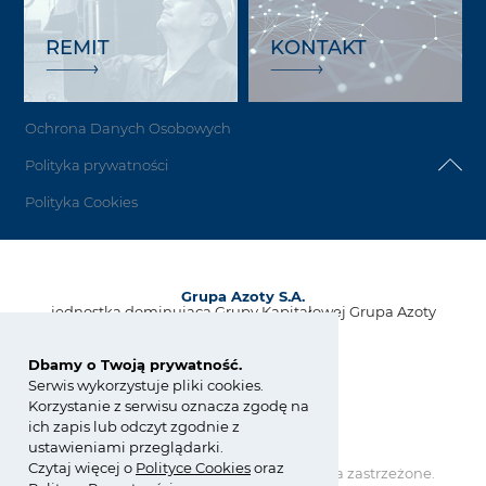
REMIT
KONTAKT
Ochrona Danych Osobowych
Polityka prywatności
Polityka Cookies
Grupa Azoty S.A.
jednostka dominująca Grupy Kapitałowej Grupa Azoty
ul. Kwiatkowskiego 8
33-101 Tarnów, Polska
Dbamy o Twoją prywatność.
Serwis wykorzystuje pliki cookies.
tel.:
+48 14 637 37 37
Korzystanie z serwisu oznacza zgodę na
fax: +48 14 633 07 18
ich zapis lub odczyt zgodnie z
kontakt@grupaazoty.com
ustawieniami przeglądarki.
Czytaj więcej o
Polity
ce
Cookies
oraz
Copyright © Grupa Azoty. Wszelkie prawa zastrzeżone.