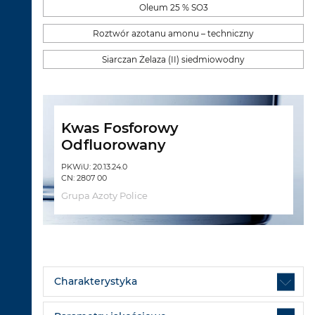
Oleum 25 % SO3
Roztwór azotanu amonu – techniczny
Siarczan Żelaza (II) siedmiowodny
Kwas Fosforowy
Odfluorowany
PKWiU: 20.13.24.0
CN: 2807 00
Grupa Azoty Police
Charakterystyka