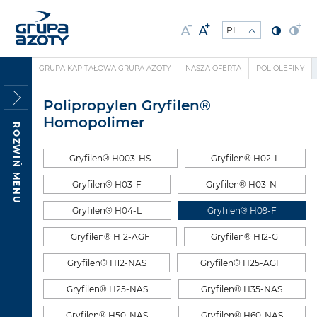
GRUPA KAPITAŁOWA GRUPA AZOTY
NASZA OFERTA
POLIOLEFINY
Polipropylen Gryfilen®
Homopolimer
ROZWIŃ MENU
Gryfilen® H003-HS
Gryfilen® H02-L
Gryfilen® H03-F
Gryfilen® H03-N
Gryfilen® H04-L
Gryfilen® H09-F
Gryfilen® H12-AGF
Gryfilen® H12-G
Gryfilen® H12-NAS
Gryfilen® H25-AGF
Gryfilen® H25-NAS
Gryfilen® H35-NAS
Gryfilen® H50-NAS
Gryfilen® H60-NAS