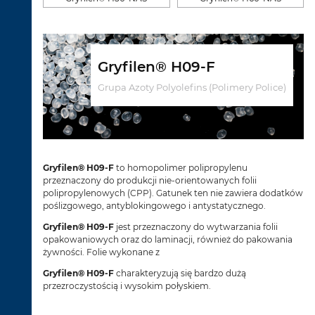
Gryfilen® H09-F
Grupa Azoty Polyolefins (Polimery Police)
Gryfilen® H09-F
to homopolimer polipropylenu
przeznaczony do produkcji nie-orientowanych folii
polipropylenowych (CPP). Gatunek ten nie zawiera dodatków
poślizgowego, antyblokingowego i antystatycznego.
Gryfilen® H09-F
jest przeznaczony do wytwarzania folii
opakowaniowych oraz do laminacji, również do pakowania
żywności. Folie wykonane z
Gryfilen® H09-F
charakteryzują się bardzo dużą
przezroczystością i wysokim połyskiem.