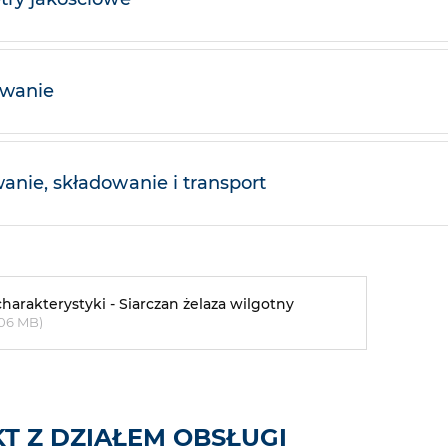
owanie
nie, składowanie i transport
charakterystyki - Siarczan żelaza wilgotny
.06 MB)
T Z DZIAŁEM OBSŁUGI