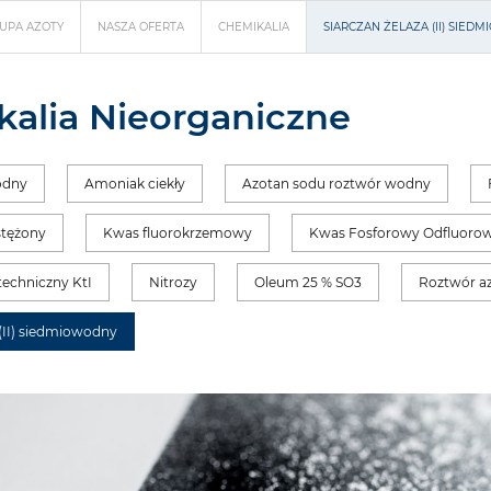
UPA AZOTY
NASZA OFERTA
CHEMIKALIA
SIARCZAN ŻELAZA (II) SIED
alia Nieorganiczne
odny
Amoniak ciekły
Azotan sodu roztwór wodny
stężony
Kwas fluorokrzemowy
Kwas Fosforowy Odfluoro
techniczny KtI
Nitrozy
Oleum 25 % SO3
Roztwór a
 (II) siedmiowodny