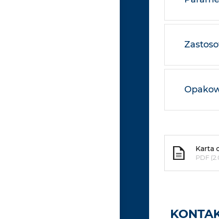
Zastos
Opakowa
Karta 
PDF (2
KONTAK