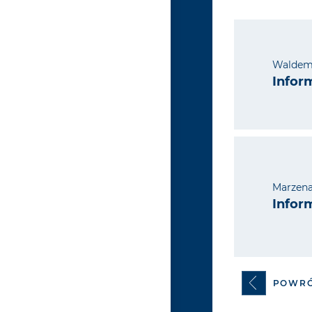
Waldem
Infor
Marzena
Infor
POWR