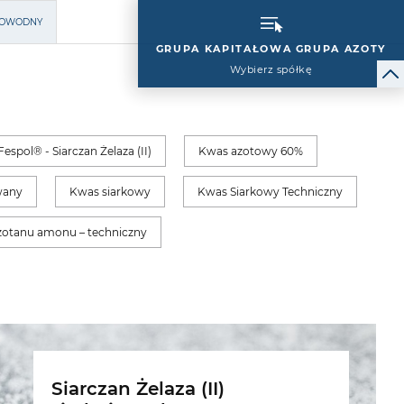
MIOWODNY
GRUPA KAPITAŁOWA GRUPA AZOTY
Wybierz spółkę
Fespol® - Siarczan Żelaza (II)
Kwas azotowy 60%
wany
Kwas siarkowy
Kwas Siarkowy Techniczny
zotanu amonu – techniczny
Siarczan Żelaza (II)