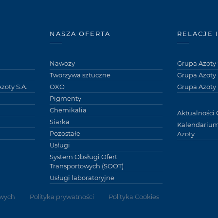
NASZA OFERTA
RELACJE 
Nawozy
Grupa Azoty 
Tworzywa sztuczne
Grupa Azoty
zoty S.A.
OXO
Grupa Azoty 
Pigmenty
Chemikalia
Aktualności 
Siarka
Kalendarium
Pozostałe
Azoty
Usługi
System Obsługi Ofert
Transportowych (SOOT)
Usługi laboratoryjne
wych
Polityka prywatności
Polityka Cookies