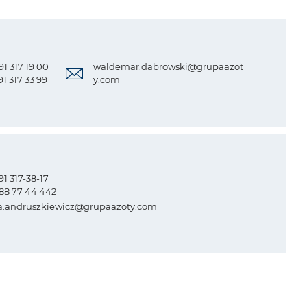
 91 317 19 00
waldemar.dabrowski@grupaazot
91 317 33 99
y.com
 91 317-38-17
8 88 77 44 442
.andruszkiewicz@grupaazoty.com