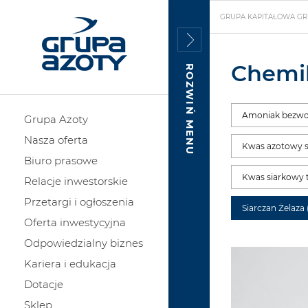
GRUPA KAPITAŁOWA GR
Chemik
ROZWIŃ MENU
Amoniak bezw
Grupa Azoty
Nasza oferta
Kwas azotowy 
Biuro prasowe
Kwas siarkowy 
Relacje inwestorskie
Przetargi i ogłoszenia
Siarczan Żelaza
Oferta inwestycyjna
Odpowiedzialny biznes
Kariera i edukacja
Dotacje
Sklep