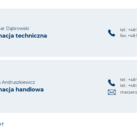
ar Dąbrowski
tel.: +48
macja techniczna
fax: +48 
tel.: +48
 Andruszkiewicz
tel.: +4
macja handlowa
marzena
ÓT