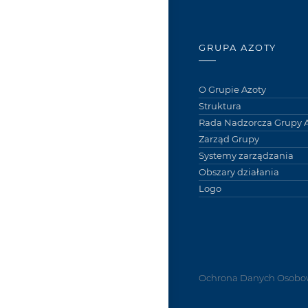
GRUPA AZOTY
O Grupie Azoty
Struktura
Rada Nadzorcza Grupy A
Zarząd Grupy
Systemy zarządzania
Obszary działania
Logo
Ochrona Danych Osobo