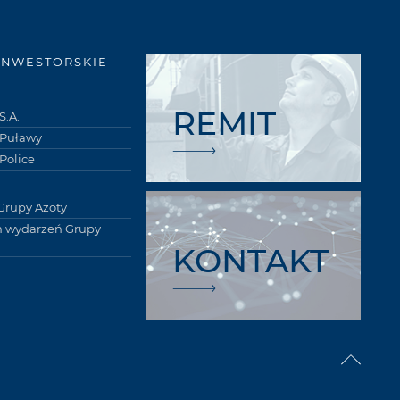
INWESTORSKIE
REMIT
S.A.
 Puławy
Police
Grupy Azoty
 wydarzeń Grupy
KONTAKT