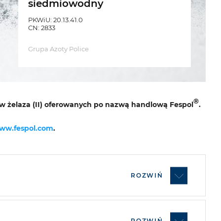
siedmiowodny
PKWiU: 20.13.41.0
CN: 2833
Grupa Azoty Police
®
nów żelaza (II) oferowanych po nazwą handlową Fespol
.
ww.fespol.com
.
ROZWIŃ
ROZWIŃ