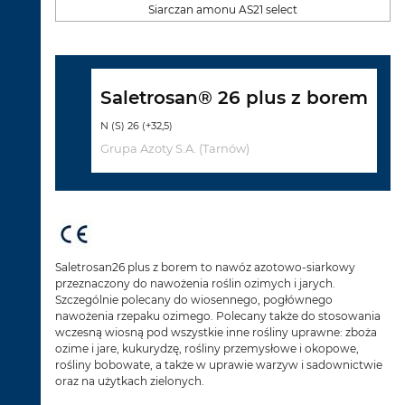
Siarczan amonu AS21 select
Saletrosan® 26 plus z borem
N (S) 26 (+32,5)
Grupa Azoty S.A. (Tarnów)
Saletrosan26 plus z borem to nawóz azotowo-siarkowy
przeznaczony do nawożenia roślin ozimych i jarych.
Szczególnie polecany do wiosennego, pogłównego
nawożenia rzepaku ozimego. Polecany także do stosowania
wczesną wiosną pod wszystkie inne rośliny uprawne: zboża
ozime i jare, kukurydzę, rośliny przemysłowe i okopowe,
rośliny bobowate, a także w uprawie warzyw i sadownictwie
oraz na użytkach zielonych.