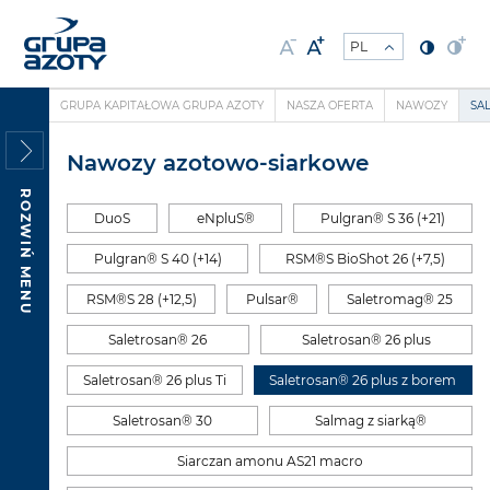
GRUPA KAPITAŁOWA GRUPA AZOTY
NASZA OFERTA
NAWOZY
SA
Nawozy azotowo-siarkowe
ROZWIŃ MENU
DuoS
eNpluS®
Pulgran® S 36 (+21)
Pulgran® S 40 (+14)
RSM®S BioShot 26 (+7,5)
RSM®S 28 (+12,5)
Pulsar®
Saletromag® 25
Saletrosan® 26
Saletrosan® 26 plus
Saletrosan® 26 plus Ti
Saletrosan® 26 plus z borem
Saletrosan® 30
Salmag z siarką®
Siarczan amonu AS21 macro