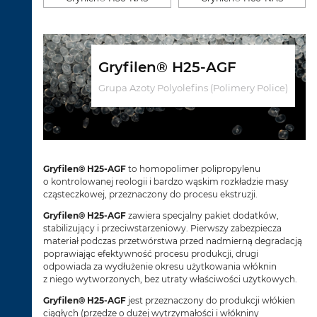
Gryfilen® H25-AGF
Grupa Azoty Polyolefins (Polimery Police)
Gryfilen® H25-AGF
to homopolimer polipropylenu
o kontrolowanej reologii i bardzo wąskim rozkładzie masy
cząsteczkowej, przeznaczony do procesu ekstruzji.
Gryfilen® H25-AGF
zawiera specjalny pakiet dodatków,
stabilizujący i przeciwstarzeniowy. Pierwszy zabezpiecza
materiał podczas przetwórstwa przed nadmierną degradacją
poprawiając efektywność procesu produkcji, drugi
odpowiada za wydłużenie okresu użytkowania włóknin
z niego wytworzonych, bez utraty właściwości użytkowych.
Gryfilen® H25-AGF
jest przeznaczony do produkcji włókien
ciągłych (przędze o dużej wytrzymałości i włókniny