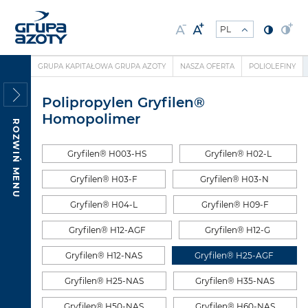
GRUPA KAPITAŁOWA GRUPA AZOTY
NASZA OFERTA
POLIOLEFINY
Polipropylen Gryfilen®
Homopolimer
ROZWIŃ MENU
Gryfilen® H003-HS
Gryfilen® H02-L
Gryfilen® H03-F
Gryfilen® H03-N
Gryfilen® H04-L
Gryfilen® H09-F
Gryfilen® H12-AGF
Gryfilen® H12-G
Gryfilen® H12-NAS
Gryfilen® H25-AGF
Gryfilen® H25-NAS
Gryfilen® H35-NAS
Gryfilen® H50-NAS
Gryfilen® H60-NAS