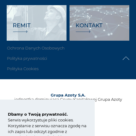
REMIT
KONTAKT
Ochrona Danych Osobowych
Polityka prywatności
Polityka Cookies
Grupa Azoty S.A.
jednostka dominująca Grupy Kapitałowej Grupa Azoty
ul. Kwiatkowskiego 8
33-101 Tarnów, Polska
Dbamy o Twoją prywatność.
Serwis wykorzystuje pliki cookies.
tel.:
+48 14 637 37 37
Korzystanie z serwisu oznacza zgodę na
fax: +48 14 633 07 18
ich zapis lub odczyt zgodnie z
kontakt@grupaazoty.com