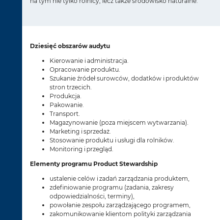
na tym nie tylko rolnicy, lecz także środowisko naturalne.
Dziesięć obszarów audytu
Kierowanie i administracja.
Opracowanie produktu.
Szukanie źródeł surowców, dodatków i produktów
stron trzecich.
Produkcja.
Pakowanie.
Transport.
Magazynowanie (poza miejscem wytwarzania).
Marketing i sprzedaż.
Stosowanie produktu i usługi dla rolników.
Monitoring i przegląd.
Elementy programu Product Stewardship
ustalenie celów i zadań zarządzania produktem,
zdefiniowanie programu (zadania, zakresy
odpowiedzialności, terminy),
powołanie zespołu zarządzającego programem,
zakomunikowanie klientom polityki zarządzania