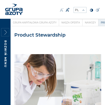
GRUPA KAPITAŁOWA GRUPA AZOTY
NASZA OFERTA
NAWOZY
PR
Product Stewardship
ROZWIŃ MENU