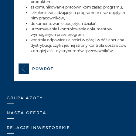
produktem,
zakomunikowanie pracownikom zasad programu,
szkolenie zarządzających programem oraz objętych
nim pracowników,
dokumentowanie podjętych działań,
utrzymywanie i kontrolowanie dokumentów
wymaganych przez program,
kontrola odpowiedzialności w górę i w dół łańcucha
dystrybucji, czyli z jednej strony kontrola dostawców,
z drugiej zaś – dystrybutorów i przewoźników.
POWRÓT
GRUPA AZOTY
NASZA OFERTA
RELACJE INWESTORSKIE