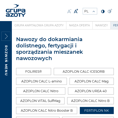
GRUPA KAPITAŁOWA GRUPA AZOTY
NASZA OFERTA
NAWOZY
FE
Nawozy do dokarmiania
dolistnego, fertygacji i
ROZWIŃ MENU
sporządzania mieszanek
nawozowych
FOLIRES®
AZOPLON CALC ICESORB
AZOPLON CALC L-amino
AZOPLON CALC Mag
AZOPLON CALC Nitro
AZOPLON UREA 40
AZOPLON VITAL SulfMag
AZOPLON CALC Nitro B
AZOPLON CALC Nitro Booster B
FERTIPLON NK