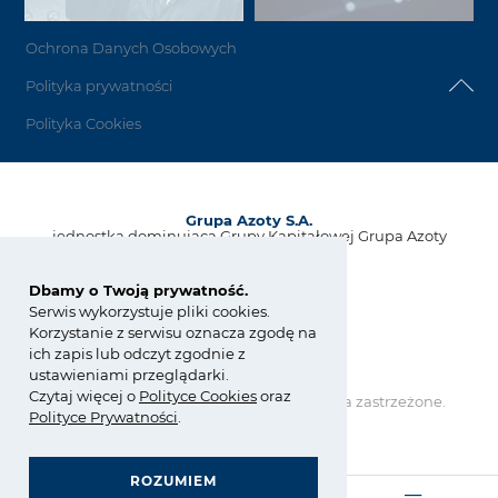
Ochrona Danych Osobowych
Polityka prywatności
Polityka Cookies
Grupa Azoty S.A.
jednostka dominująca Grupy Kapitałowej Grupa Azoty
ul. Kwiatkowskiego 8
33-101 Tarnów, Polska
Dbamy o Twoją prywatność.
Serwis wykorzystuje pliki cookies.
tel.:
+48 14 637 37 37
Korzystanie z serwisu oznacza zgodę na
fax: +48 14 633 07 18
ich zapis lub odczyt zgodnie z
kontakt@grupaazoty.com
ustawieniami przeglądarki.
Czytaj więcej o
Polity
ce
Cookies
oraz
Copyright © Grupa Azoty. Wszelkie prawa zastrzeżone.
Polityce Prywatności
.
by inte
ll
ect
ROZUMIEM
GRUPA AZOTY POLYOLEFINS (POLIMERY POLICE)
MATERIAŁY DO TECHNOLOGII PRZYROSTOWYCH
ZARZĄDZANIE ZGODNOŚCIĄ (COMPLIANCE)
OGÓLNE WARUNKI ZAKUPU I SPRZEDAŻY
- strona główna