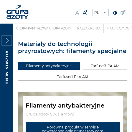
GRUPA KAPITAŁOWA GRUPA AZOTY
NASZA OFERTA
MATERIAŁY DO 
Materiały do technologii
przyrostowych: filamenty specjalne
ROZWIŃ MENU
Filamenty antybakteryjne
Tarfuse® PA AM
Tarfuse® PLA AM
Filamenty antybakteryjne
Grupa Azoty S.A. (Tarnów)
Porównaj produkt w serwisie
nowetechnologie.grupaazoty.com