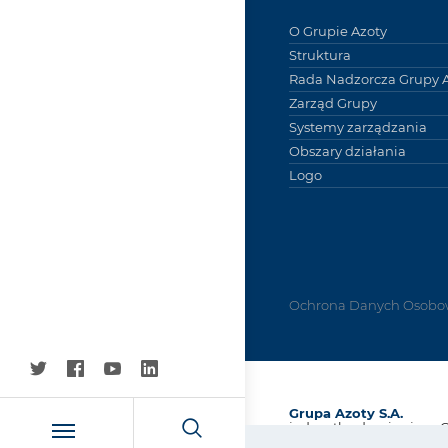
O Grupie Azoty
Struktura
Rada Nadzorcza Grupy A
Zarząd Grupy
Systemy zarządzania
Obszary działania
Logo
Ochrona Danych Osobo
Grupa Azoty S.A.
jednostka dominująca 
Kapitałowej Grupa Azot