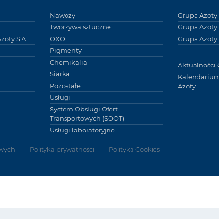
Nawozy
Grupa Azoty 
Tworzywa sztuczne
Grupa Azoty
zoty S.A.
OXO
Grupa Azoty 
Pigmenty
Chemikalia
Aktualności 
Siarka
Kalendarium
Pozostałe
Azoty
Usługi
System Obsługi Ofert
Transportowych (SOOT)
Usługi laboratoryjne
wych
Polityka prywatności
Polityka Cookies
Grupy
y