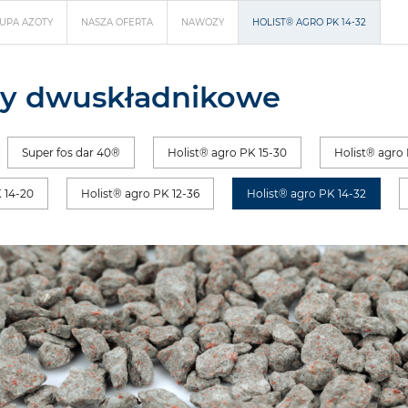
UPA AZOTY
NASZA OFERTA
NAWOZY
HOLIST® AGRO PK 14-32
y dwuskładnikowe
Super fos dar 40®
Holist® agro PK 15-30
Holist® agro 
 14-20
Holist® agro PK 12-36
Holist® agro PK 14-32