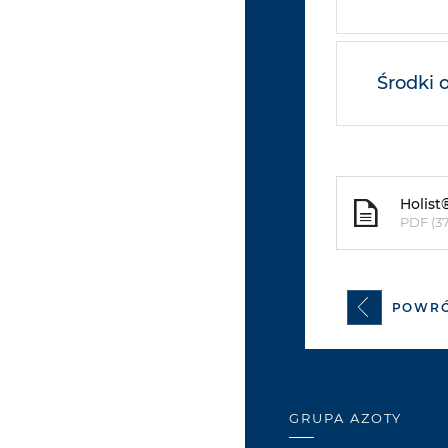
Środki 
Holist
PDF (3
POWR
GRUPA AZOTY