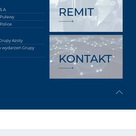
REMIT
S.A.
 Puławy
Police
Grupy Azoty
 wydarzeń Grupy
KONTAKT