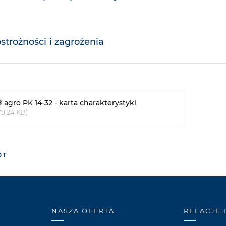
ostrożności i zagrożenia
® agro PK 14-32 - karta charakterystyki
79.24 KB)
ÓT
NASZA OFERTA
RELACJE 