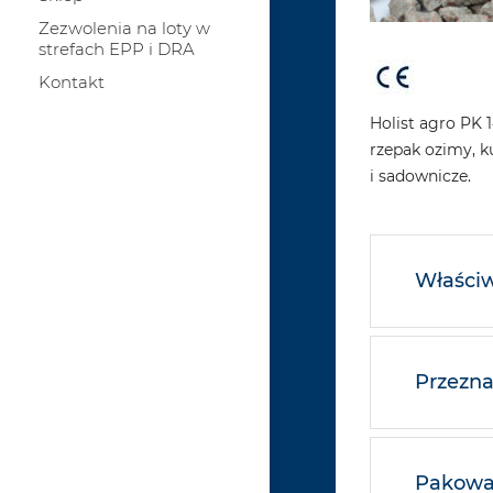
Zezwolenia na loty w
strefach EPP i DRA
Kontakt
Holist agro PK
rzepak ozimy, ku
i sadownicze.
Właściw
Przezna
Pakowan