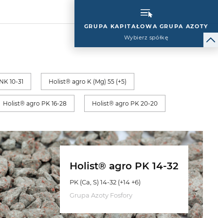
GRUPA KAPITAŁOWA GRUPA AZOTY
Wybierz spółkę
NK 10-31
Holist® agro K (Mg) 55 (+5)
Holist® agro PK 16-28
Holist® agro PK 20-20
Holist® agro PK 14-32
PK (Ca, S) 14-32 (+14 +6)
Grupa Azoty Fosfory