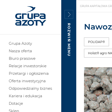
GRUPA KAPITAŁOWA GR
Nawoz
ROZWIŃ MENU
POLIDAP®
Grupa Azoty
Nasza oferta
Holist® agro NK
Biuro prasowe
Relacje inwestorskie
Przetargi i ogłoszenia
Oferta inwestycyjna
Odpowiedzialny biznes
Kariera i edukacja
Dotacje
Sklep