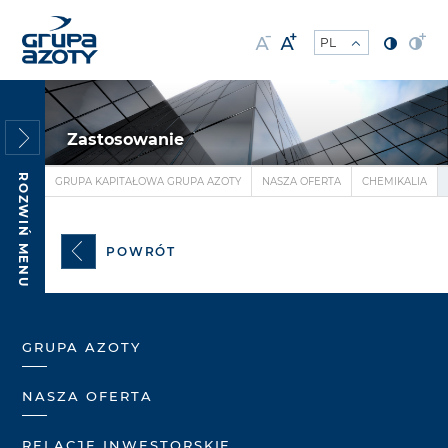
Zastosowanie
ROZWIŃ MENU
GRUPA KAPITAŁOWA GRUPA AZOTY
NASZA OFERTA
CHEMIKALIA
POWRÓT
GRUPA AZOTY
NASZA OFERTA
RELACJE INWESTORSKIE