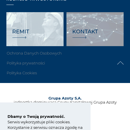
REMIT
KONTAKT
Ochrona Danych Osobowych
Polityka prywatności
Polityka Cookies
Grupa Azoty S.A.
jednostka dominująca Grupy Kapitałowej Grupa Azoty
ul. Kwiatkowskiego 8
33-101 Tarnów, Polska
Dbamy o Twoją prywatność.
Serwis wykorzystuje pliki cookies.
tel.:
+48 14 637 37 37
Korzystanie z serwisu oznacza zgodę na
fax: +48 14 633 07 18