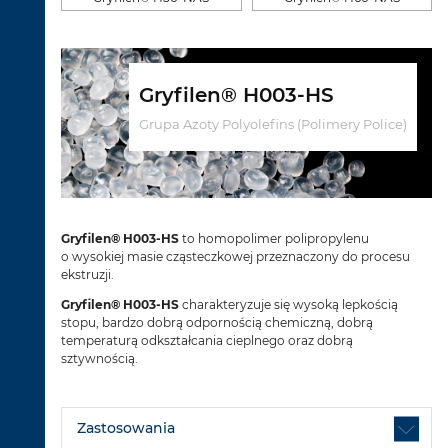
Gryfilen® H003-HS
Grupa Azoty Polyolefins (Polimery Police)
Gryfilen® H003-HS
to homopolimer polipropylenu
o wysokiej masie cząsteczkowej przeznaczony do procesu
ekstruzji.
Gryfilen® H003-HS
charakteryzuje się wysoką lepkością
stopu, bardzo dobrą odpornością chemiczną, dobrą
temperaturą odkształcania cieplnego oraz dobrą
sztywnością.
Zastosowania