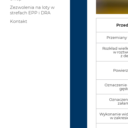
Zezwolenia na loty w
strefach EPP i DRA
Kontakt
Prze
Przemiany 
Rozkład wielk
w rozt
z d
Powierz
Oznaczenie g
gęst
Oznaczen
załam
Wykonanie wid
w zakres