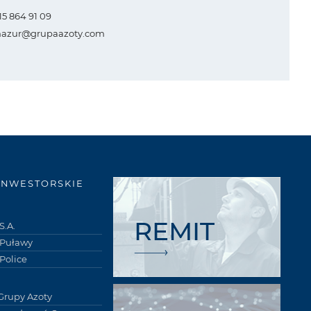
 15 864 91 09
mazur@grupaazoty.com
INWESTORSKIE
REMIT
S.A.
 Puławy
Police
Grupy Azoty