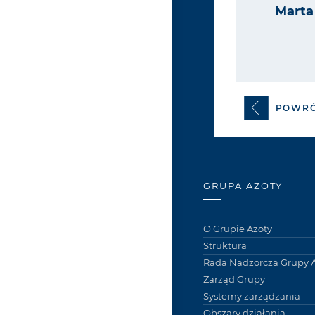
Marta
POWR
GRUPA AZOTY
O Grupie Azoty
Struktura
Rada Nadzorcza Grupy A
Zarząd Grupy
Systemy zarządzania
Obszary działania