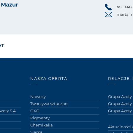
 Mazur
tel.: +48
marta.
ÓT
NASZA OFERTA
RELACJE 
Nawozy
Grupa Azoty 
Tworzywa sztuczne
Grupa Azoty
zoty S.A.
OXO
Grupa Azoty 
Pigmenty
Chemikalia
Aktualności 
Siarka