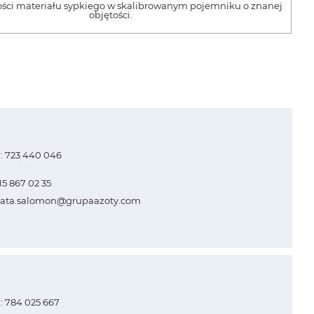
lości materiału sypkiego w skalibrowanym pojemniku o znanej
objętości.
.: 723 440 046
 15 867 02 35
ata.salomon@grupaazoty.com
.: 784 025 667