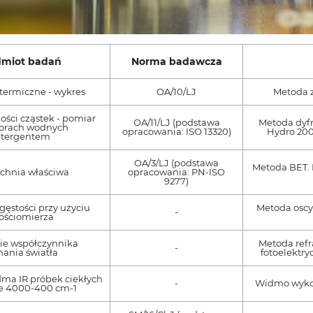
dmiot badań
Norma badawcza
termiczne - wykres
OA/10/LJ
Metoda 
ości cząstek - pomiar
OA/11/LJ (podstawa
Metoda dyfr
worach wodnych
opracowania: ISO 13320)
Hydro 200
etergentem
OA/3/LJ (podstawa
Metoda BET. 
chnia właściwa
opracowania: PN-ISO
9277)
ęstości przy użyciu
Metoda oscy
-
ościomierza
ie współczynnika
Metoda refr
-
ania światła
fotoelektry
ma IR próbek ciekłych
-
Widmo wykon
ie 4000-400 cm-1