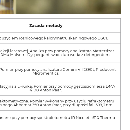
Zasada metody
z użyciem różnicowego kalorymetru skaningowego DSC1.
akcji laserowej. Analiza przy pomocy analizatora Mastersizer
0Mu Malvern. Dyspergant: woda lub woda z detergentem.
Pomiar przy pomocy analizatora Gemini VII 2390t, Producent:
Micromeritics.
lacyjna z U-rurką. Pomiar przy pomocy gęstościomierza DMA
4100 Anton Paar.
aktometryczna. Pomiar wykonany przy użyciu refraktometru
cznego Abbemat 350 Anton Paar, przy długości fali 589,3 nm.
ane przy pomocy spektrofotometru IR Nicolett iS10 Thermo.