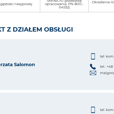
SM/16/ChJ (podstawa
Określenie i
gęstości nasypowej
opracowania: PN-80/C-
04532)
T Z DZIAŁEM OBSŁUGI
tel. kom
rzata Salomon
tel.: +48
malgorz
tel. kom