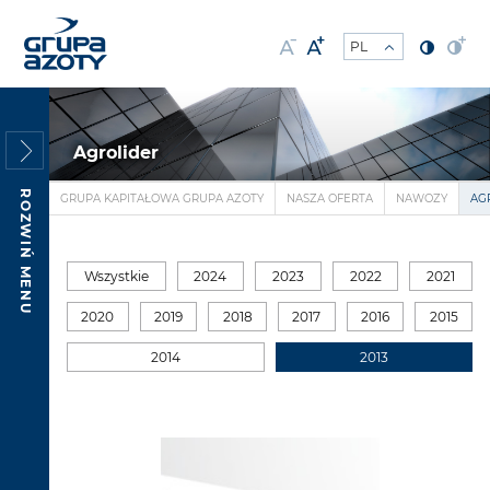
Agrolider
ROZWIŃ MENU
GRUPA KAPITAŁOWA GRUPA AZOTY
NASZA OFERTA
NAWOZY
AG
Wszystkie
2024
2023
2022
2021
2020
2019
2018
2017
2016
2015
2014
2013