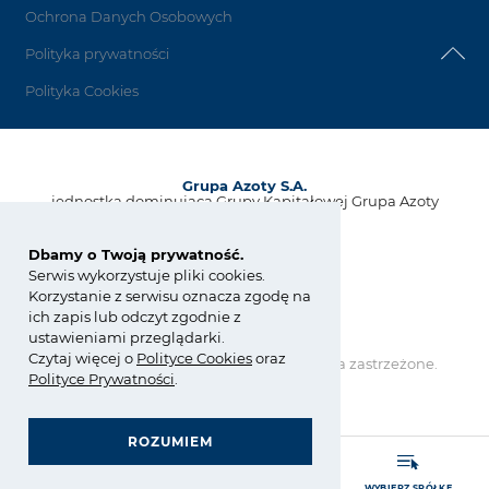
Ochrona Danych Osobowych
Polityka prywatności
Polityka Cookies
Grupa Azoty S.A.
jednostka dominująca Grupy Kapitałowej Grupa Azoty
ul. Kwiatkowskiego 8
33-101 Tarnów, Polska
Dbamy o Twoją prywatność.
Serwis wykorzystuje pliki cookies.
tel.:
+48 14 637 37 37
Korzystanie z serwisu oznacza zgodę na
fax: +48 14 633 07 18
ich zapis lub odczyt zgodnie z
kontakt@grupaazoty.com
ustawieniami przeglądarki.
Czytaj więcej o
Polity
ce
Cookies
oraz
Copyright © Grupa Azoty. Wszelkie prawa zastrzeżone.
Polityce Prywatności
.
by inte
ll
ect
ROZUMIEM
GRUPA AZOTY POLYOLEFINS (POLIMERY POLICE)
MATERIAŁY DO TECHNOLOGII PRZYROSTOWYCH
ZARZĄDZANIE ZGODNOŚCIĄ (COMPLIANCE)
OGÓLNE WARUNKI ZAKUPU I SPRZEDAŻY
- strona główna
ROZWIŃ MENU
WYSZUKAJ
WYBIERZ SPÓŁKĘ