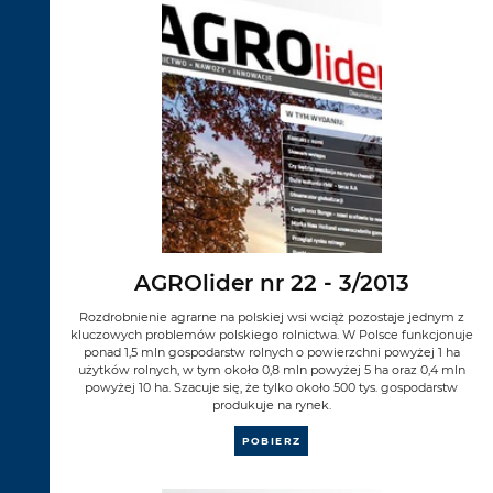
AGROlider nr 22 - 3/2013
Rozdrobnienie agrarne na polskiej wsi wciąż pozostaje jednym z
kluczowych problemów polskiego rolnictwa. W Polsce funkcjonuje
ponad 1,5 mln gospodarstw rolnych o powierzchni powyżej 1 ha
użytków rolnych, w tym około 0,8 mln powyżej 5 ha oraz 0,4 mln
powyżej 10 ha. Szacuje się, że tylko około 500 tys. gospodarstw
produkuje na rynek.
POBIERZ