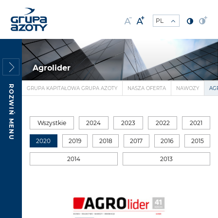
Agrolider
ROZWIŃ MENU
GRUPA KAPITAŁOWA GRUPA AZOTY
NASZA OFERTA
NAWOZY
AG
Wszystkie
2024
2023
2022
2021
2020
2019
2018
2017
2016
2015
2014
2013